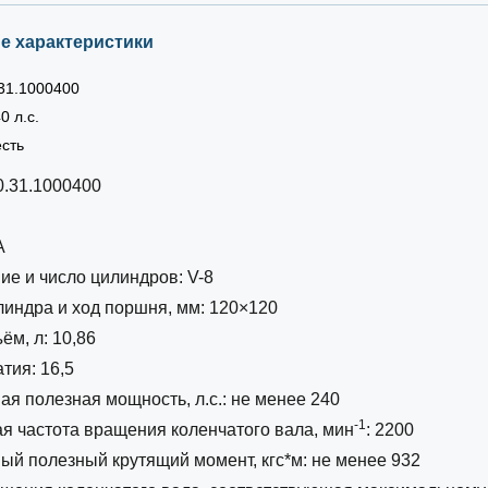
е характеристики
.31.1000400
0 л.с.
есть
0.31.1000400
А
е и число цилиндров: V-8
индра и ход поршня, мм: 120×120
ём, л: 10,86
тия: 16,5
я полезная мощность, л.с.: не менее 240
-1
я частота вращения коленчатого вала, мин
: 2200
й полезный крутящий момент, кгс*м: не менее 932