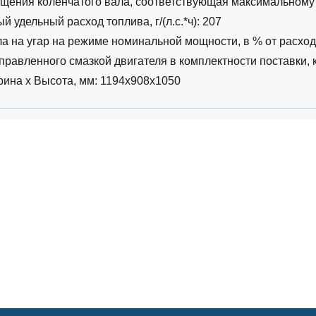
ащения коленчатого вала, соответствующая максимальному
 удельный расход топлива, г/(л.с.*ч): 207
а на угар на режиме номинальной мощности, в % от расхода
правленного смазкой двигателя в комплектности поставки, к
ина х Высота, мм: 1194х908х1050