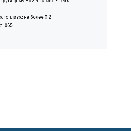
 крутящему моменту, мин
: 1300
 топлива: не более 0,2
г: 865