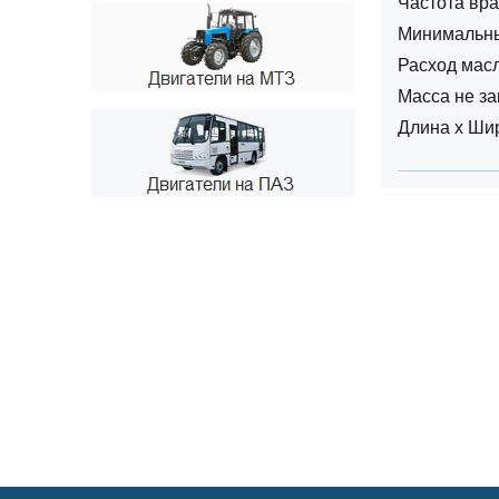
Частота вр
Минимальный
Расход масл
Масса не за
Длина х Шир