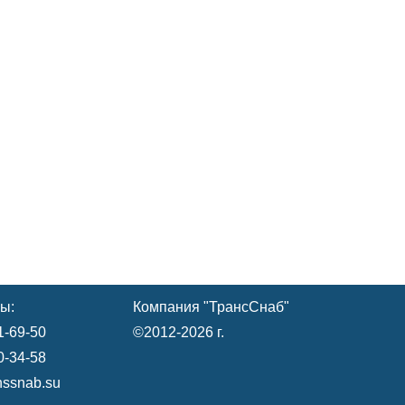
ы:
Компания "ТрансСнаб"
1-69-50
©2012-2026 г.
0-34-58
nssnab.su