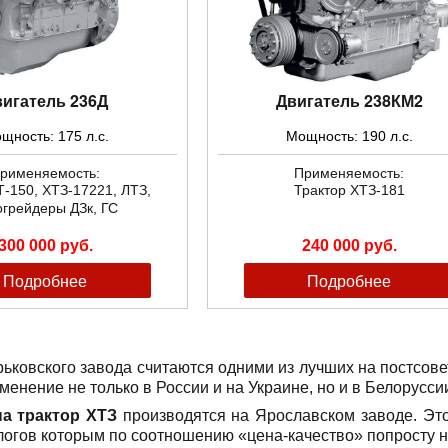
вигатель 236Д
Двигатель 238КМ2
щность: 175 л.с.
Мощность: 190 л.с.
рименяемость:
Применяемость:
Т-150, ХТЗ-17221, ЛТЗ,
Трактор ХТЗ-181
огрейдеры ДЗк, ГС
300 000 руб.
240 000 руб.
Подробнее
Подробнее
рьковского завода считаются одними из лучших на постсове
енение не только в России и на Украине, но и в Белоруссии
на трактор ХТЗ
производятся на Ярославском заводе. Эт
логов которым по соотношению «цена-качество» попросту н