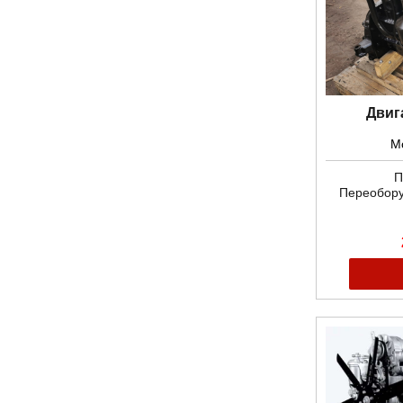
Двиг
Мо
П
Переобору