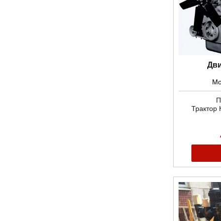
Дви
Мо
П
Трактор 