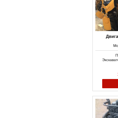
Двига
Мо
П
Экскават