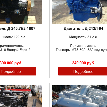
ель Д-245.7Е2-1807
Двигатель Д-243Л-94
щность: 122 л.с.
Мощность: 81 л.с.
рименяемость:
Применяемость:
3310 Валдай Евро-2
Тракторы МТЗ-80Л, 82Л под пус
390 000 руб.
240 000 руб.
Подробнее
Подробнее