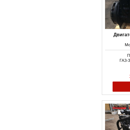
Двигат
Мо
П
ГАЗ-