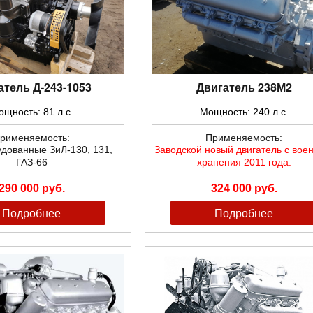
атель Д-243-1053
Двигатель 238М2
щность: 81 л.с.
Мощность: 240 л.с.
рименяемость:
Применяемость:
дованные ЗиЛ-130, 131,
Заводской новый двигатель с вое
ГАЗ-66
хранения 2011 года.
290 000 руб.
324 000 руб.
Подробнее
Подробнее